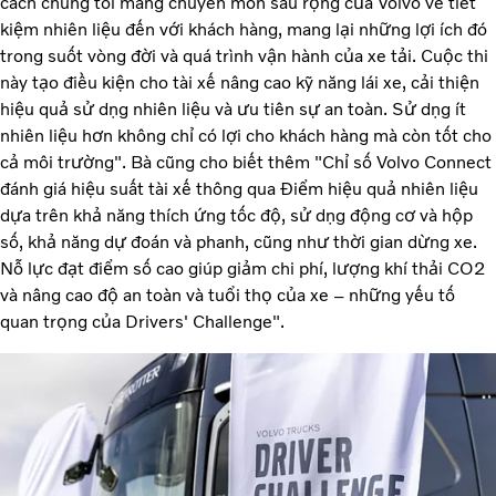
cách chúng tôi mang chuyên môn sâu rộng của Volvo về tiết
kiệm nhiên liệu đến với khách hàng, mang lại những lợi ích đó
trong suốt vòng đời và quá trình vận hành của xe tải. Cuộc thi
này tạo điều kiện cho tài xế nâng cao kỹ năng lái xe, cải thiện
hiệu quả sử dụng nhiên liệu và ưu tiên sự an toàn. Sử dụng ít
nhiên liệu hơn không chỉ có lợi cho khách hàng mà còn tốt cho
cả môi trường". Bà cũng cho biết thêm "Chỉ số Volvo Connect
đánh giá hiệu suất tài xế thông qua Điểm hiệu quả nhiên liệu
dựa trên khả năng thích ứng tốc độ, sử dụng động cơ và hộp
số, khả năng dự đoán và phanh, cũng như thời gian dừng xe.
Nỗ lực đạt điểm số cao giúp giảm chi phí, lượng khí thải CO2
và nâng cao độ an toàn và tuổi thọ của xe – những yếu tố
quan trọng của Drivers' Challenge".