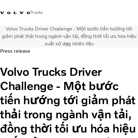
Trucks
Volvo Trucks Driver Challenge - Một bước tiến hướng tới
Xe tải Volvo - Tiếng Việt
Vietnam
+84 886062112
giảm phát thải trong ngành vận tải, đồng thời tối ưu hóa hiệu
suất sử dụng nhiên liệu
Press release
Transport solutions
Trucks
Volvo Trucks Driver
Services
Dealer locator
Challenge - Một bước
News
About Us
tiến hướng tới giảm phát
Contact Us
thải trong ngành vận tải,
đồng thời tối ưu hóa hiệu