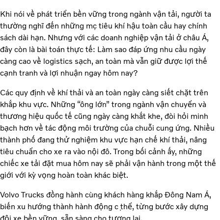
Khi nói về phát triển bền vững trong ngành vận tải, người ta
thường nghĩ đến những mục tiêu khí hậu toàn cầu hay chính
sách dài hạn. Nhưng với các doanh nghiệp vận tải ở châu Á,
đây còn là bài toán thực tế: Làm sao đáp ứng nhu cầu ngày
càng cao về logistics sạch, an toàn mà vẫn giữ được lợi thế
cạnh tranh và lợi nhuận ngay hôm nay?
Các quy định về khí thải và an toàn ngày càng siết chặt trên
khắp khu vực. Những “ông lớn” trong ngành vận chuyển và
thương hiệu quốc tế cũng ngày càng khắt khe, đòi hỏi minh
bạch hơn về tác động môi trường của chuỗi cung ứng. Nhiều
thành phố đang thử nghiệm khu vực hạn chế khí thải, nâng
tiêu chuẩn cho xe ra vào nội đô. Trong bối cảnh ấy, những
chiếc xe tải đặt mua hôm nay sẽ phải vận hành trong một thế
giới với kỳ vọng hoàn toàn khác biệt.
Volvo Trucks đồng hành cùng khách hàng khắp Đông Nam Á,
biến xu hướng thành hành động cụ thể, từng bước xây dựng
đội xe bền vững, sẵn sàng cho tương lai.