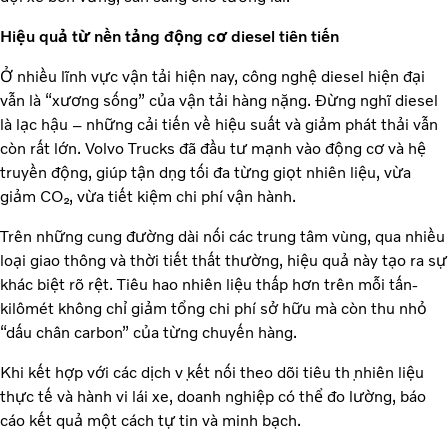
Hiệu quả từ nền tảng động cơ diesel tiên tiến
Ở nhiều lĩnh vực vận tải hiện nay, công nghệ diesel hiện đại
vẫn là “xương sống” của vận tải hàng nặng. Đừng nghĩ diesel
là lạc hậu – những cải tiến về hiệu suất và giảm phát thải vẫn
còn rất lớn. Volvo Trucks đã đầu tư mạnh vào động cơ và hệ
truyền động, giúp tận dụng tối đa từng giọt nhiên liệu, vừa
giảm CO₂, vừa tiết kiệm chi phí vận hành.
Trên những cung đường dài nối các trung tâm vùng, qua nhiều
loại giao thông và thời tiết thất thường, hiệu quả này tạo ra sự
khác biệt rõ rệt. Tiêu hao nhiên liệu thấp hơn trên mỗi tấn-
kilômét không chỉ giảm tổng chi phí sở hữu mà còn thu nhỏ
“dấu chân carbon” của từng chuyến hàng.
Khi kết hợp với các dịch vụ kết nối theo dõi tiêu thụ nhiên liệu
thực tế và hành vi lái xe, doanh nghiệp có thể đo lường, báo
cáo kết quả một cách tự tin và minh bạch.