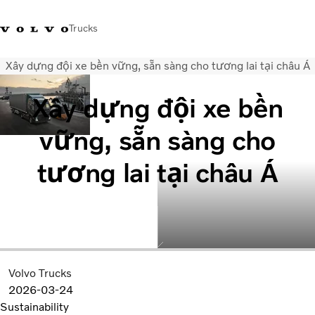
Trucks
Xây dựng đội xe bền vững, sẵn sàng cho tương lai tại châu Á
Xe tải Volvo - Tiếng Việt
Vietnam
+84 886062112
Xây dựng đội xe bền
Transport solutions
vững, sẵn sàng cho
Trucks
Services
tương lai tại châu Á
Dealer locator
News
About Us
Contact Us
Volvo Trucks
2026-03-24
Sustainability